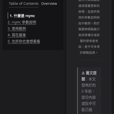
Table of Contents
Overview
達成增量更新的
原理，並提供常
1.
什麼是 rsync
用的參數說明與
2.
rsync 參數說明
指令範例。對於
3.
使用範例
需要跨網路進行
4.
寫在最後
高效率備份或部
5.
也許你也會想看看
署的使用者來
說，是不可多得
的實戰指南。
⚠️ 舊文提
醒
：本文
發佈於約
3 年前，
部分內容
或指令可
能已過