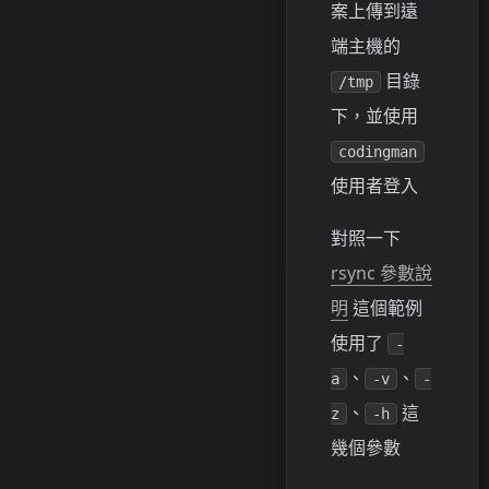
案上傳到遠
端主機的
目錄
/tmp
下，並使用
codingman
使用者登入
對照一下
rsync 參數說
明
這個範例
使用了
-
、
、
a
-v
-
、
這
z
-h
幾個參數