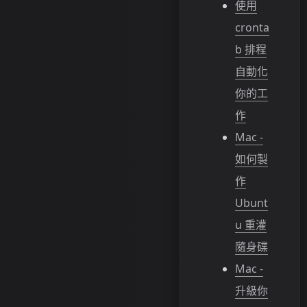
使用
cronta
b 排程
自動化
你的工
作
Mac -
如何製
作
Ubunt
u 重灌
隨身碟
Mac -
升級你