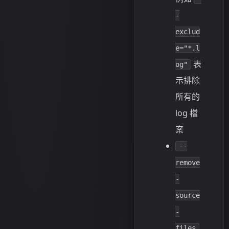
-
exclud
e="*.l
表
og"
示排除
所有的
log 檔
案
--
remove
-
source
-
files