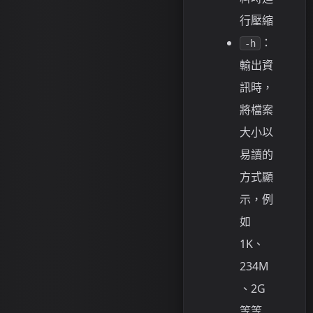
行壓縮
：
-h
輸出資
訊時，
將檔案
大小以
易讀的
方式顯
示，例
如
1K、
234M
、2G
等等