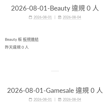
2026-08-01-Beauty 違規 0 人
2026-08-01
2026-08-04
Beauty 板
板規連結
昨天違規 0 人
2026-08-01-Gamesale 違規 0 人
2026-08-01
2026-08-04