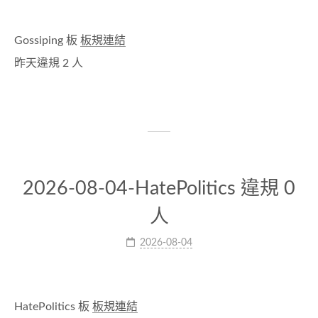
Gossiping 板
板規連結
昨天違規 2 人
2026-08-04-HatePolitics 違規 0
人
2026-08-04
HatePolitics 板
板規連結