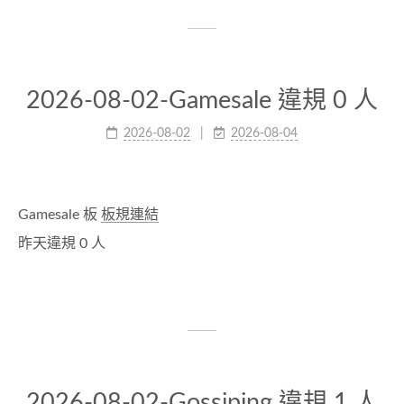
2026-08-02-Gamesale 違規 0 人
2026-08-02
2026-08-04
Gamesale 板
板規連結
昨天違規 0 人
2026-08-02-Gossiping 違規 1 人