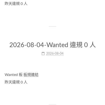
昨天違規 0 人
2026-08-04-Wanted 違規 0 人
2026-08-04
Wanted 板
板規連結
昨天違規 0 人