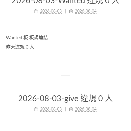
2026-08-03-Wanted 違規 0 人
2026-08-03
2026-08-04
Wanted 板
板規連結
昨天違規 0 人
2026-08-03-give 違規 0 人
2026-08-03
2026-08-04