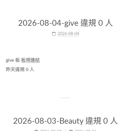
2026-08-04-give 違規 0 人
2026-08-04
give 板
板規連結
昨天違規 0 人
2026-08-03-Beauty 違規 0 人