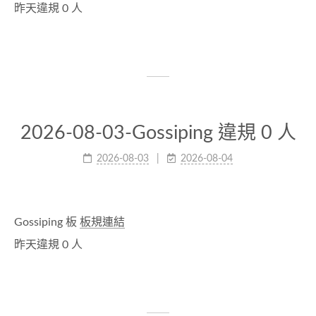
昨天違規 0 人
2026-08-03-Gossiping 違規 0 人
2026-08-03
2026-08-04
Gossiping 板
板規連結
昨天違規 0 人