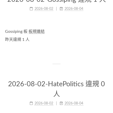
2026-08-02
2026-08-04
Gossiping 板
板規連結
昨天違規 1 人
2026-08-02-HatePolitics 違規 0
人
2026-08-02
2026-08-04