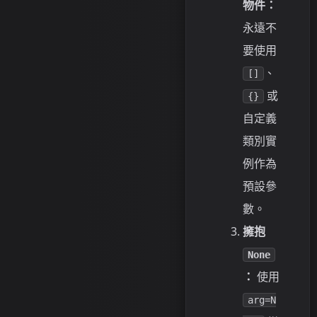
物件：
永遠不
要使用
、
[]
或
{}
自定義
類別實
例作為
預設參
數。
擁抱
None
：
使用
arg=N