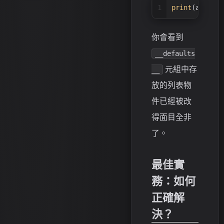
1
print
(append_
你會看到
__defaults
元組中存
__
放的列表物
件已經被改
得面目全非
了。
最佳實
務：如何
正確解
決？