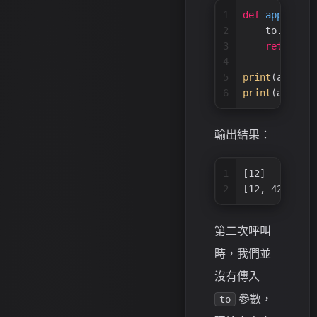
1
def
append_to
2
    to.append
3
return
 to
4
5
print
(append_
6
print
(append_
輸出結果：
1
[12]
2
[12, 42]
第二次呼叫
時，我們並
沒有傳入
參數，
to