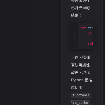
參數來儲存
已計算過的
結果：
1
def
fib
(
n, ca
2
if
 n 
not
3
        cache
4
return
 ca
不過，這種
寫法可讀性
較差，現代
Python 更推
薦使用
functools.
lru_cache