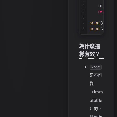
3
        to = 
4
    to.append
5
return
 to
6
7
print
(append_
8
print
(append_
為什麼這
樣有效？
None
是不可
變
（Imm
utable
）的，