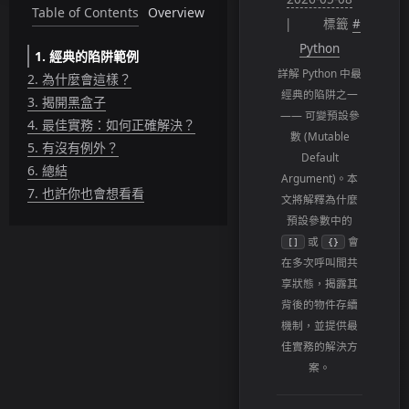
Table of Contents
Overview
標籤
#
Python
1.
經典的陷阱範例
詳解 Python 中最
2.
為什麼會這樣？
經典的陷阱之一
3.
揭開黑盒子
—— 可變預設參
4.
最佳實務：如何正確解決？
數 (Mutable
5.
有沒有例外？
Default
6.
總結
Argument)。本
7.
也許你也會想看看
文將解釋為什麼
預設參數中的
或
會
[]
{}
在多次呼叫間共
享狀態，揭露其
背後的物件存續
機制，並提供最
佳實務的解決方
案。