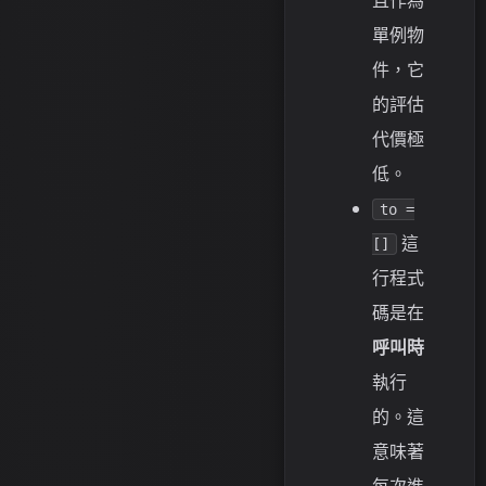
且作為
單例物
件，它
的評估
代價極
低。
to =
這
[]
行程式
碼是在
呼叫時
執行
的。這
意味著