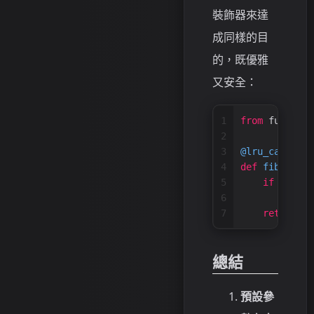
裝飾器來達
成同樣的目
的，既優雅
又安全：
1
from
 functool
2
3
@lru_cache(
ma
4
def
fib
(
n
):
5
if
 n < 
2
:
6
retur
7
return
 fi
總結
預設參