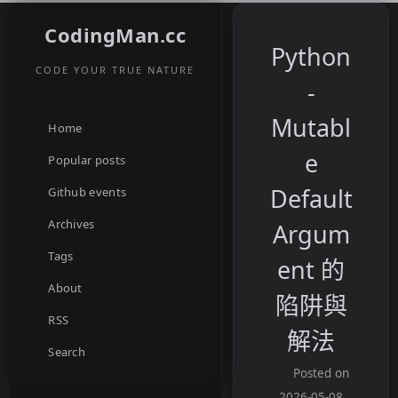
CodingMan.cc
Python
CODE YOUR TRUE NATURE
-
Mutabl
Home
e
Popular posts
Default
Github events
Archives
Argum
Tags
ent 的
About
陷阱與
RSS
解法
Search
Posted on
2026-05-08