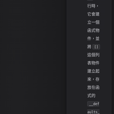
行時，
它會建
立一個
函式物
件，並
將
[]
這個列
表物件
建立起
來，存
放在函
式的
__def
aults_