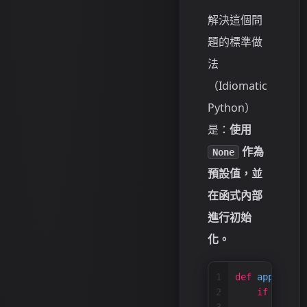
解決這個問
題的標準做
法
（Idiomatic
Python）
是：
使用
作為
None
預設值，並
在函式內部
進行初始
化。
1
def
append_to
2
if
 to 
is