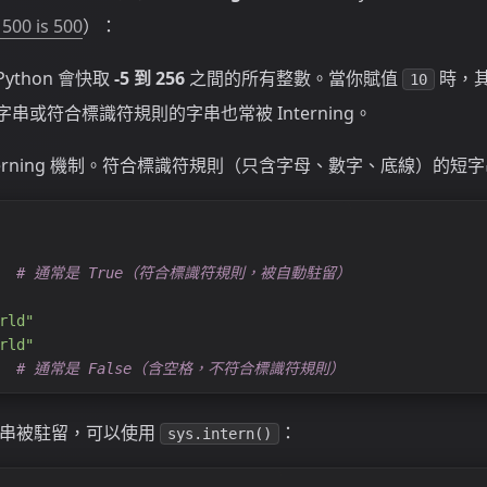
 500 is 500
）：
Python 會快取
-5 到 256
之間的所有整數。當你賦值
時，
10
字串或符合標識符規則的字串也常被 Interning。
terning 機制。符合標識符規則（只含字母、數字、底線）的
  
# 通常是 True（符合標識符規則，被自動駐留）
rld"
rld"
  
# 通常是 False（含空格，不符合標識符規則）
字串被駐留，可以使用
：
sys.intern()