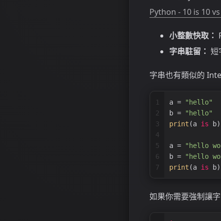
Python - 10 is 10 vs
小整數快取：
字串駐留：
短
字串也有類似的 In
1
a = 
"hello"
2
b = 
"hello"
3
print
(a 
is
 b)
4
5
a = 
"hello wo
6
b = 
"hello wo
7
print
(a 
is
 b)
如果你需要強制讓