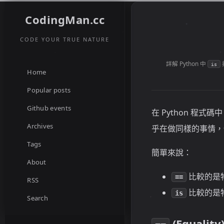
CodingMan.cc
CODE YOUR TRUE NATURE
詳解 Python 中
is
Home
Popular posts
Github events
在 Python 程
Archives
乎在做同樣的事情，但
Tags
簡單來說：
About
比較的是
==
RSS
比較的是
is
Search
(Equali