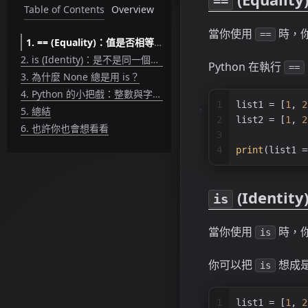
==
Table of Contents
Overview
當你使用
時，
==
1.
== (Equality)：值是否相等？
2.
is (Identity)：是不是同一個物件？
Python 在執行
==
3.
為什麼 None 總是用 is？
4.
Python 的小把戲：整數與字串的 Interning
1
list1 = [
1
, 
2
5.
總結
2
list2 = [
1
, 
2
6.
也許你也會想看看
3
4
print
(list1 =
(Ident
is
當你使用
時，
is
你可以把
想成
is
1
list1 = [
1
, 
2