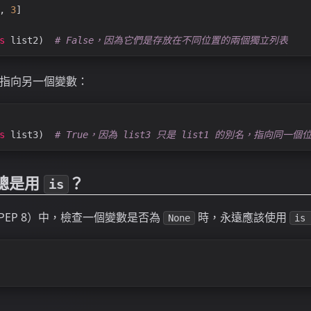
, 
3
]
s
 list2)  
# False，因為它們是存放在不同位置的兩個獨立列表
指向另一個變數：
s
 list3)  
# True，因為 list3 只是 list1 的別名，指向同一個
總是用
？
is
例（PEP 8）中，檢查一個變數是否為
時，永遠應該使用
None
is 