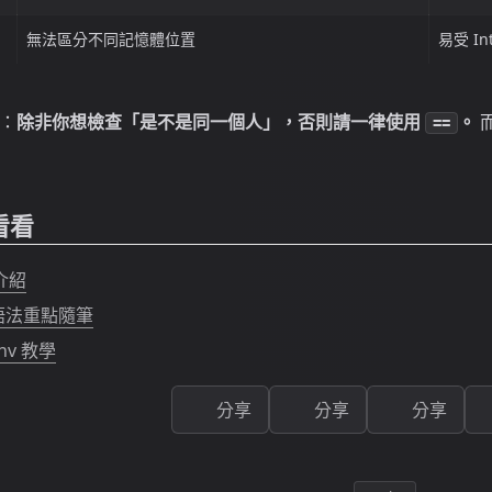
無法區分不同記憶體位置
易受 In
：
除非你想檢查「是不是同一個人」，否則請一律使用
。
==
看看
 介紹
n 語法重點隨筆
env 教學
分享
分享
分享