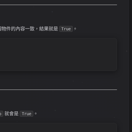
個物件的內容一致，結果就是
。
True
就會是
。
b
True