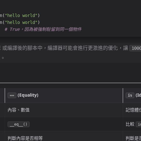
n(
"hello world"
)
n(
"hello world"
)
  
# True，因為被強制駐留到同一個物件
DE 或編譯後的腳本中，編譯器可能會進行更激進的優化，讓
100
串
。
(Equality)
(Id
==
is
內容、數值
記憶體位址
比較
__eq__()
i
判斷內容是否相等
判斷是