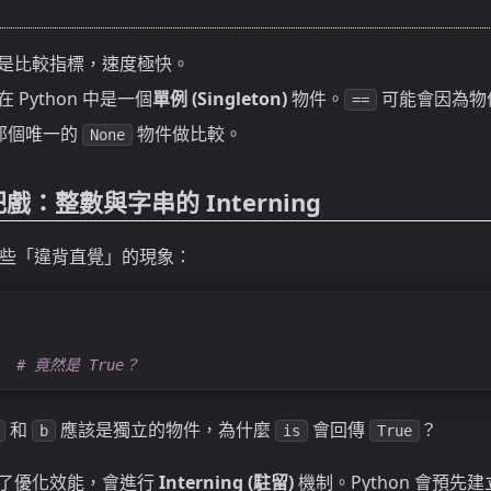
是比較指標，速度極快。
在 Python 中是一個
單例 (Singleton)
物件。
可能會因為物
==
那個唯一的
物件做比較。
None
把戲：整數與字串的 Interning
些「違背直覺」的現象：
  
# 竟然是 True？
和
應該是獨立的物件，為什麼
會回傳
？
b
is
True
 為了優化效能，會進行
Interning (駐留)
機制。Python 會預