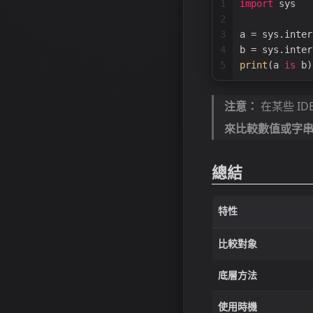
1
import
 sys
2
3
a = sys.inter
4
b = sys.inter
5
print
(a 
is
 b)
注意：
在某些 I
來比較數值或字
總結
特性
比較對象
底層方法
使用時機