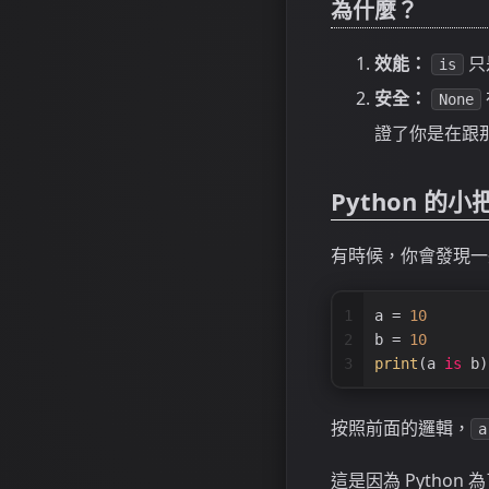
為什麼？
效能：
只
is
安全：
None
證了你是在跟
Python 的小
有時候，你會發現一
1
a = 
10
2
b = 
10
3
print
(a 
is
 b)
按照前面的邏輯，
a
這是因為 Python