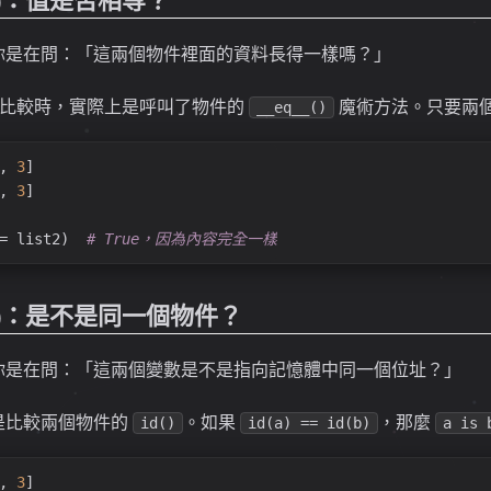
你是在問：「這兩個物件裡面的資料長得一樣嗎？」
比較時，實際上是呼叫了物件的
魔術方法。只要兩
__eq__()
, 
3
]
, 
3
]
= list2)  
# True，因為內容完全一樣
ity)：是不是同一個物件？
你是在問：「這兩個變數是不是指向記憶體中同一個位址？」
是比較兩個物件的
。如果
，那麼
id()
id(a) == id(b)
a is 
, 
3
]