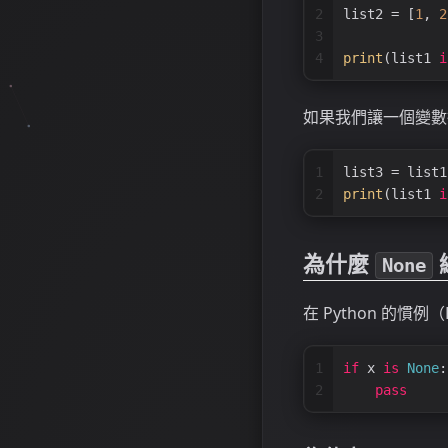
2
list2 = [
1
, 
2
3
4
print
(list1 
i
如果我們讓一個變數
1
list3 = list1
2
print
(list1 
i
為什麼
None
在 Python 的慣
1
if
 x 
is
None
:
2
pass