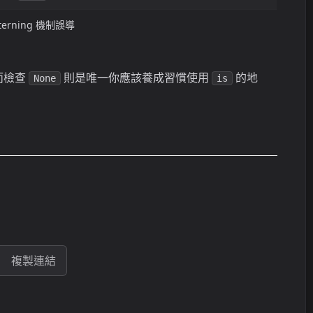
terning 機制誤導
而檢查
則是唯一你應該養成習慣使用
的地
None
is
複製連結