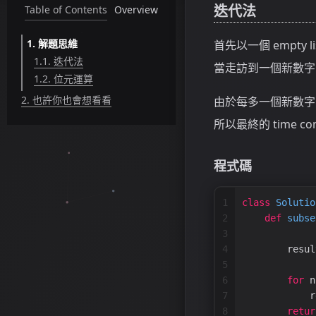
迭代法
Table of Contents
Overview
1.
解題思維
首先以一個 empty li
1.1.
迭代法
當走訪到一個新數字
1.2.
位元運算
2.
也許你也會想看看
由於每多一個新數字 O 
所以最終的 time compl
程式碼
1
class
Solutio
2
def
subse
3
4
        resul
5
6
for
 n
7
            r
8
retur