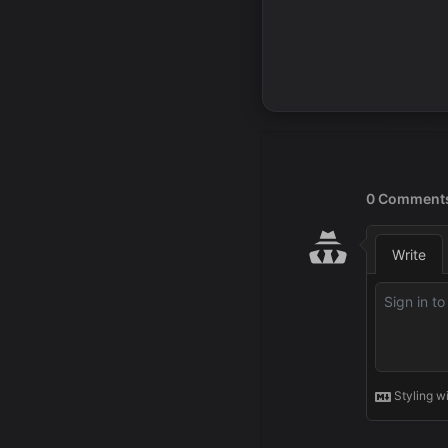
25
            
26
27
            
28
29
retu