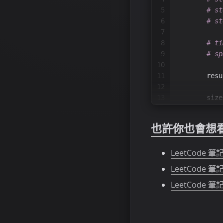
5
# st
6
# st
7
8
# ti
9
# sp
10
11
        resu
12
13
        size
14
        n = 
15
也許你也會想
16
for
 
17
            
LeetCode 筆記 
18
19
            
LeetCode 筆記 -
20
LeetCode 筆記 -
21
22
23
            
24