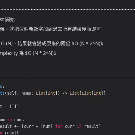
st 開始
時，就把這個新數字加到過去所有結果後面即可
(N)，結果就會變成原來的兩倍 $O (N * 2^N)$
exity 為 $O (N * 2^N)$
n
:
ts
(
self, nums: 
List
[
int
]
) -> 
List
[
List
[
int
]]:
t = [[]]
um 
in
 nums:
esult += [curr + [num] 
for
 curr 
in
 result]
n
 result