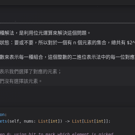
種解法，是利用位元運算來解決這個問題。
態：要或不要，所以對於一個有 n 個元素的集合，總共有 $2^
數來表示每一種組合，這個整數的二進位表示法中的每一位對應
，表示我們選擇了對應的元素；
我們沒有選擇該元素。
on
:
ets
(
self, nums: 
List
[
int
]
) -> 
List
[
List
[
int
]]:
ep 0: using bit to mark which element is picked.