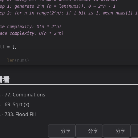
ep 1: generate 2^n (n = len(nums)), 0 ~ 2^n - 1
ep 2: for n in range(2^n): if i bit is 1, mean nums[i] i
me complexity: O(n * 2^n)
ace complexity: O(n * 2^n)
lt = []
 = 
len
(nums)
2
 ** size
看看
cur_n 
in
range
(n):
bit = 
1
- 77. Combinations
cur_r = []
 69. Sqrt (x)
 733. Flood Fill
for
 i 
in
range
(size):
if
 cur_n & bit != 
0
:
        cur_r.append(nums[i])
分享
分享
分享