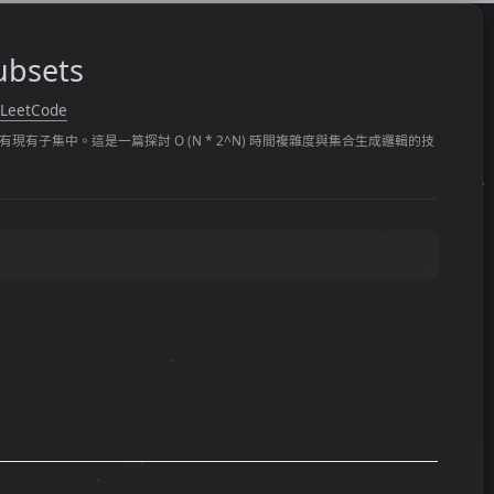
ubsets
 LeetCode
集中。這是一篇探討 O (N * 2^N) 時間複雜度與集合生成邏輯的技