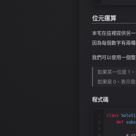
位元運算
本宅在這裡提供另一
因為每個數字有兩種狀
我們可以使用一個整
如果某一位是 1
如果是 0，表示
程式碼
1
class
Soluti
2
def
subs
3
4
# st