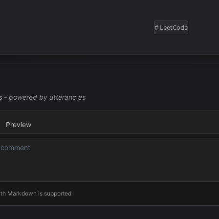
    bit = bit << 
1
# LeetCode
result.append(cur_r)
rn
 result