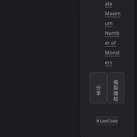
ate
Maxim
um
Numb
er of
Monst
ers
複
分
製
享
連
結
# LeetCode