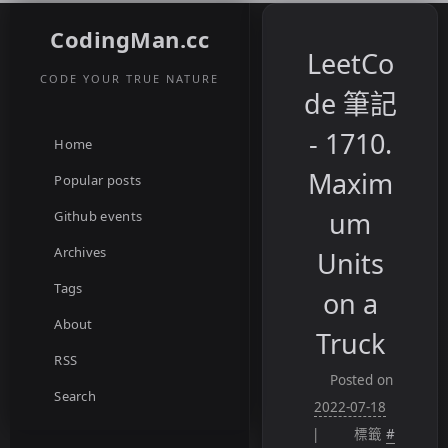
CodingMan.cc
LeetCo
CODE YOUR TRUE NATURE
de 筆記
- 1710.
Home
Maxim
Popular posts
um
Github events
Archives
Units
Tags
on a
About
Truck
RSS
Posted on
Search
2022-07-18
標籤
#