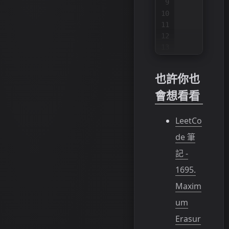
9
        resu
10
for
 
11
12
            
13
14
            
15
            
也許你也
16
會想看看
17
18
19
LeetCo
20
retu
de 筆
記 -
1695.
Maxim
um
Erasur