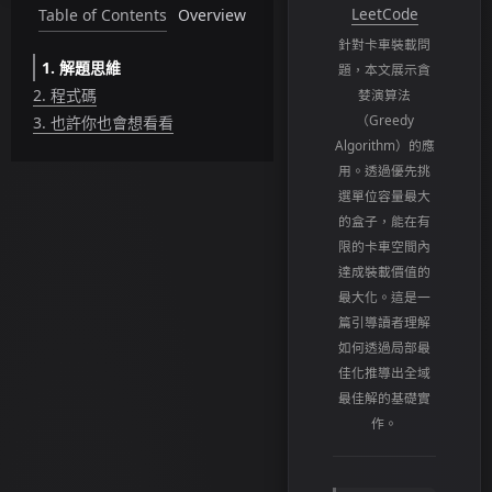
Table of Contents
Overview
LeetCode
針對卡車裝載問
1.
解題思維
題，本文展示貪
2.
程式碼
婪演算法
（Greedy
3.
也許你也會想看看
Algorithm）的應
用。透過優先挑
選單位容量最大
的盒子，能在有
限的卡車空間內
達成裝載價值的
最大化。這是一
篇引導讀者理解
如何透過局部最
佳化推導出全域
最佳解的基礎實
作。