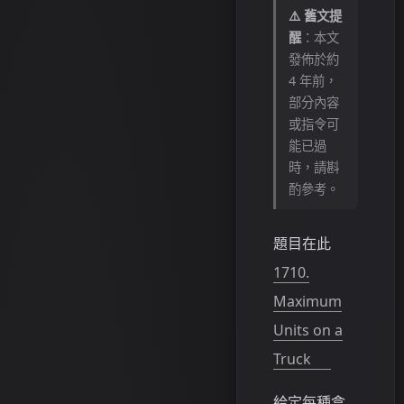
⚠️ 舊文提
醒
：本文
發佈於約
4 年前，
部分內容
或指令可
能已過
時，請斟
酌參考。
題目在此
1710.
Maximum
Units on a
Truck
給定每種盒