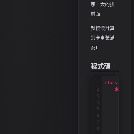
序，大的排
前面
就慢慢計算
到卡車裝滿
為止
程式碼
1
class
Soluti
2
def
maxi
3
# tr
4
5
        resu
6
7
        boxT
8