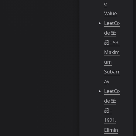
e
Value
LeetCo
de 筆
記 - 53.
Maxim
um
Subarr
ay
LeetCo
de 筆
記 -
1921.
Elimin