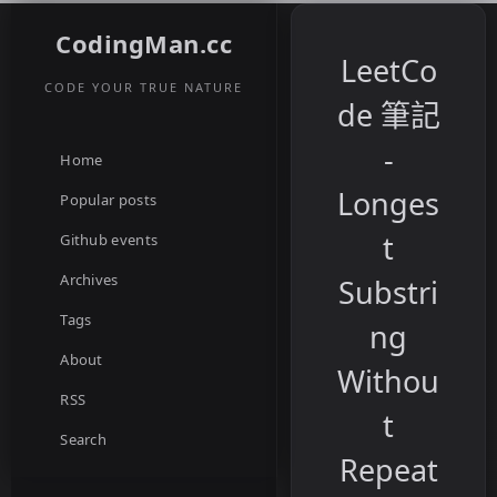
CodingMan.cc
LeetCo
CODE YOUR TRUE NATURE
de 筆記
-
Home
Longes
Popular posts
t
Github events
Archives
Substri
Tags
ng
About
Withou
RSS
t
Search
Repeat