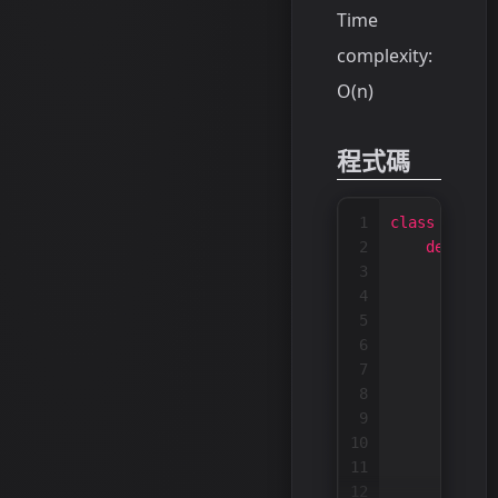
Time
complexity:
O(n)
程式碼
1
class
Soluti
2
def
leng
3
4
if
n
5
6
7
        l = 
8
9
        inde
10
        max_
11
12
for
 