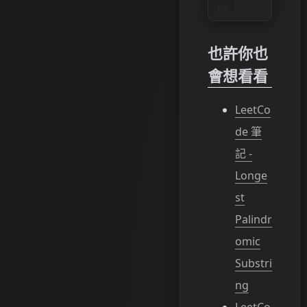
13
14
15
也許你也
16
            
會想看看
17
18
            
19
LeetCo
20
            
de 筆
21
22
retu
記 -
Longe
st
Palindr
omic
Substri
ng
LeetCo