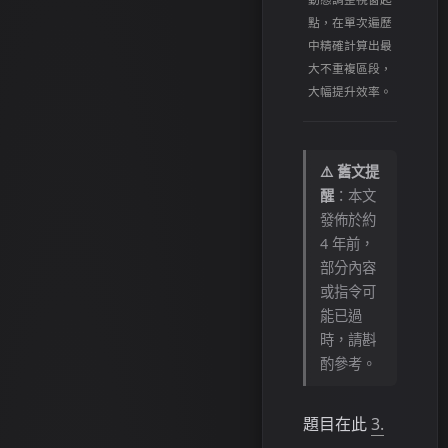
點，在單次遍歷
中精確計算出最
大不重複區段，
大幅提升效率。
⚠️ 舊文提
醒
：本文
發佈於約
4 年前，
部分內容
或指令可
能已過
時，請斟
酌參考。
題目在此
3.