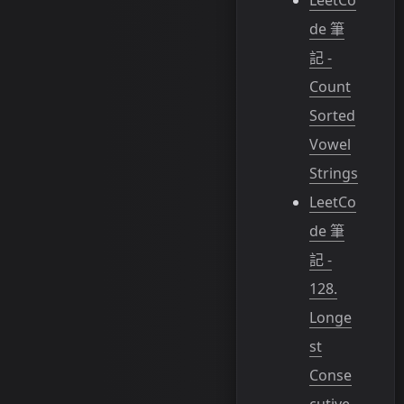
de 筆
記 -
Count
Sorted
Vowel
Strings
LeetCo
de 筆
記 -
128.
Longe
st
Conse
cutive