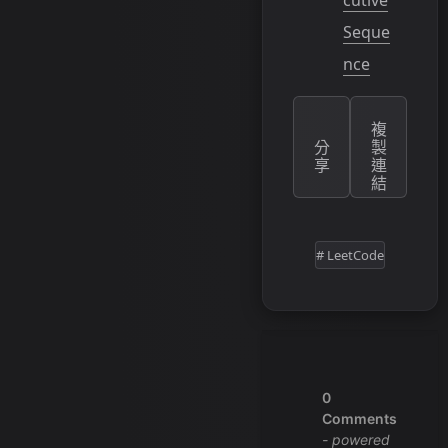
Seque
nce
複
分
製
享
連
結
# LeetCode