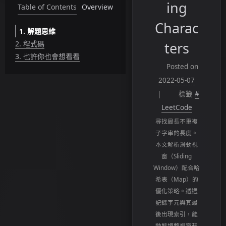
ing
Table of Contents
Overview
Charac
1.
解題思維
2.
程式碼
ters
3.
也許你也會想看看
Posted on
2022-05-07
標籤
#
LeetCode
尋找最長不重複
子字串的長度。
本文解析滑動視
窗（Sliding
Window）配合哈
希表（Map）的
優化策略。透過
記錄字元與其最
後出現索引，能
動態調整視窗起