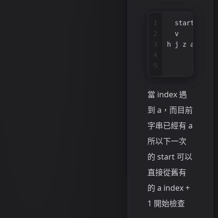
1
  start
2
  v
3
h j z a b c a
4
            ^
5
            i
當 index 遇
到 a，而目前
字串已經有 a
所以下一次
的 start 可以
直接從舊有
的 a index +
1 開始檢查