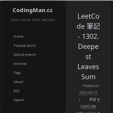
CodingMan.cc
LeetCo
CODE YOUR TRUE NATURE
de 筆記
- 1302.
Home
Deepe
Popular posts
st
Github events
Archives
Leaves
Tags
Sum
About
Posted on
RSS
2022-05-15
標籤
#
Search
LeetCode