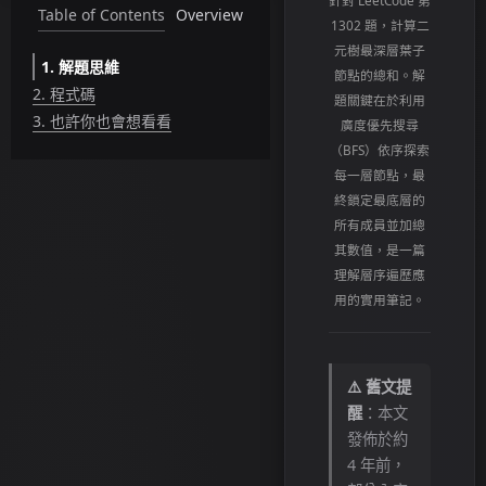
針對 LeetCode 第
Table of Contents
Overview
1302 題，計算二
元樹最深層葉子
1.
解題思維
節點的總和。解
2.
程式碼
題關鍵在於利用
3.
也許你也會想看看
廣度優先搜尋
（BFS）依序探索
每一層節點，最
終鎖定最底層的
所有成員並加總
其數值，是一篇
理解層序遍歷應
用的實用筆記。
⚠️ 舊文提
醒
：本文
發佈於約
4 年前，