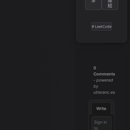
享
連
結
# LeetCode