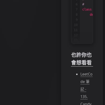
6
#         se
7
class
Soluti
8
def
deep
9
if
n
10
11
12
        uppe
13
        lowe
14
15
        resu
也許你也
16
whil
會想看看
17
18
19
            
LeetCo
20
de 筆
21
            
22
記 -
23
135.
24
            
25
Candy