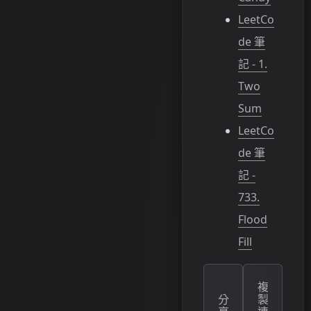
26
            
LeetCo
27
            
28
de 筆
29
retu
記 - 1.
Two
Sum
LeetCo
de 筆
記 -
733.
Flood
Fill
複
分
製