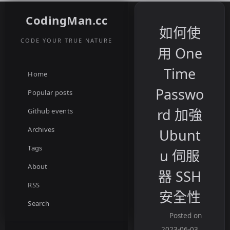
CodingMan.cc
如何使
CODE YOUR TRUE NATURE
用 One
Time
Home
Passwo
Popular posts
rd 加強
Github events
Archives
Ubunt
Tags
u 伺服
About
器 SSH
RSS
安全性
Search
Posted on
2023-06-03