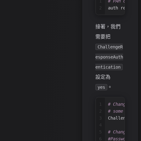
1
# PAM configu
2
auth required
接著，我們
需要把
ChallengeR
esponseAuth
entication
設定為
。
yes
1
# Change to y
2
# some PAM mo
3
ChallengeResp
4
5
# Change to n
6
#PasswordAuth