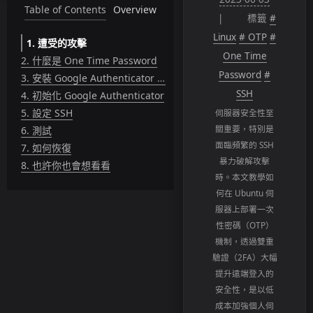
Table of Contents
Overview
標籤
#
Linux
# OTP
#
1.
遭受的攻擊
One Time
2.
什麼是 One Time Password
Password
#
3.
安裝 Google Authenticator PAM module
SSH
4.
初始化 Google Authenticator
5.
設定 SSH
伺服器安全性至
關重要，特別是
6.
測試
面臨頻繁的 SSH
7.
如何恢復
暴力破解攻擊
8.
也許你也會想看看
時。本文教學如
何在 Ubuntu 伺
服器上部署一次
性密碼（OTP）
機制，透過雙重
驗證（2FA）大幅
提升遠端登入的
安全性，是以低
成本加強個人伺