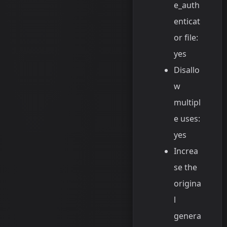
e_auth
enticat
or file:
yes
Disallo
w
multipl
e uses:
yes
Increa
se the
origina
l
genera