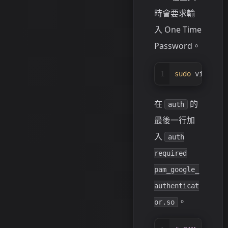
時會要求輸
入 One Time
Password。
1
sudo
 vim /etc
在
的
auth
最後一行加
入
auth
required
pam_google_
authenticat
。
or.so