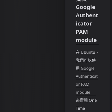
Google
Authent
icator
PAM
module
在 Ubuntu，
我們可以使
用
Google
Authenticat
or PAM
module
來實現 One
Time