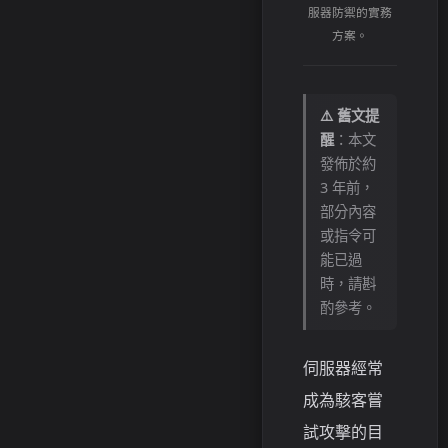
服器防禦的實務
方案。
⚠️ 舊文提
醒
：本文
發佈於約
3 年前，
部分內容
或指令可
能已過
時，請斟
酌參考。
伺服器經常
成為駭客嘗
試攻擊的目