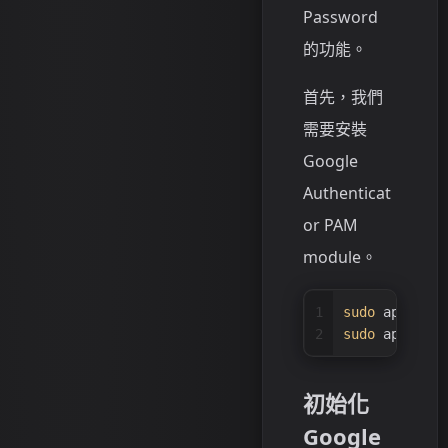
Password
的功能。
首先，我們
需要安裝
Google
Authenticat
or PAM
module。
1
sudo
 apt upda
2
sudo
 apt inst
初始化
Google