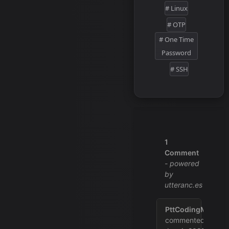
# Linux
# OTP
# One Time
Password
# SSH