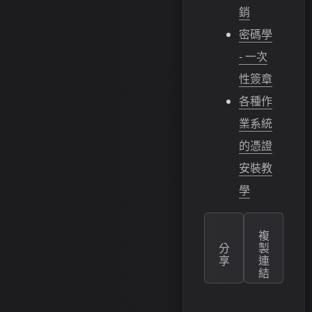
銷
密碼學
- 一次
性簽章
各種作
業系統
的憑證
安裝教
學
複
分
製
享
連
結