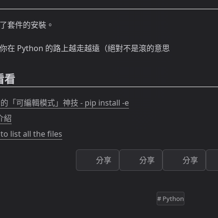
了套件的安裝。
在 Python 的路上越走越遠（絕對不是滾的意思
看看
的「可編輯模式」神技 - pip install -e
 介紹
 list all the files
分享
分享
分享
# Python