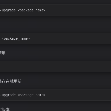
-upgrade <package_name>
 <package_name>
清單
果存在就更新
-upgrade <package_name>
定版本