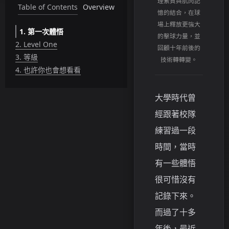
理素質與肌肉記
Table of Contents
Overview
憶的結合，在球
場上釋放更強大
1.
第一次體悟
的擊球力量，並
2.
Level One
回顧十年前後的
3.
等級
技術轉轉變。
4.
也許你也會想看看
大學時代曾
經跟著校隊
練習過一段
時間，當時
有一些體悟
很可惜沒有
記錄下來。
而過了十多
年後，最近