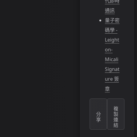
代即時
通訊
量子密
碼學 -
Leight
on-
Micali
Signat
ure 簽
章
複
分
製
享
連
結