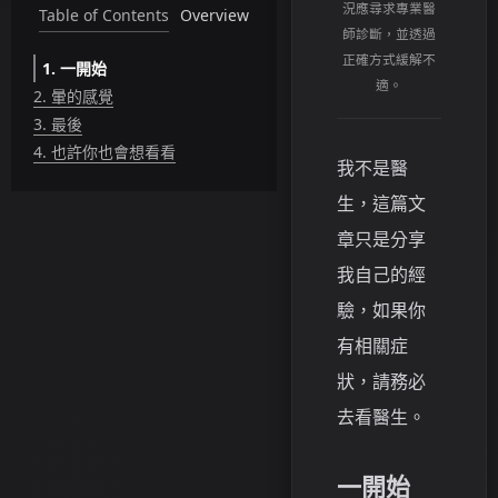
況應尋求專業醫
Table of Contents
Overview
師診斷，並透過
正確方式緩解不
1.
一開始
適。
2.
暈的感覺
3.
最後
4.
也許你也會想看看
我不是醫
生，這篇文
章只是分享
我自己的經
驗，如果你
有相關症
狀，請務必
去看醫生。
一開始