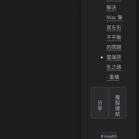
解決
Mac 聲
音左右
不平衡
的問題
雲端原
生之路
- 重構
複
分
製
享
連
結
# Health