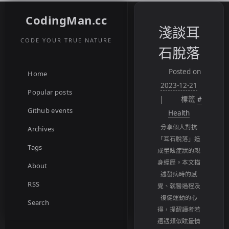
CodingMan.cc
淺談耳
CODE YOUR TRUE NATURE
石脫落
Posted on
Home
2023-12-21
Popular posts
標籤
#
Github events
Health
分享個人對抗
Archives
「耳石脫落」造
Tags
成暈眩症狀的親
身經歷。本文描
About
述發病時的感
RSS
覺、就醫過程及
復健運動的心
Search
得，提醒讀者若
遭遇類似眩暈情